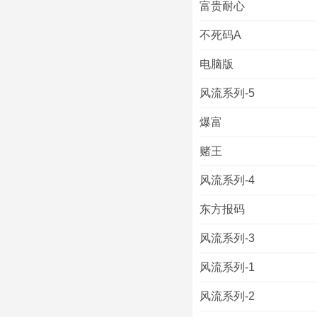
富贵耐心
不死码A
电脑版
风流系列-5
爆富
赌王
风流系列-4
东方报码
风流系列-3
风流系列-1
风流系列-2