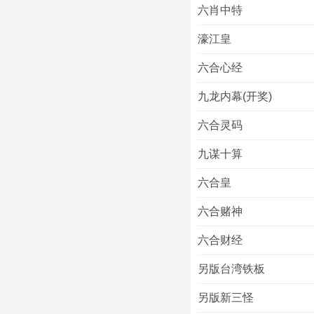
六肖中特
濠江皇
六合心经
九龙内幕(开奖)
六合灵码
九谋十算
六合皇
六合赌神
六合财经
另版台湾铁板
另版新三怪