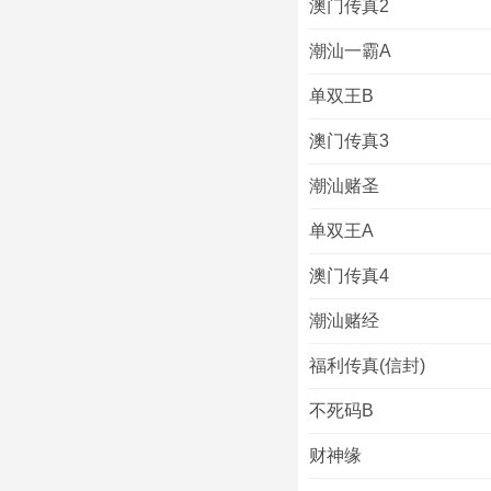
澳门传真2
潮汕一霸A
单双王B
澳门传真3
潮汕赌圣
单双王A
澳门传真4
潮汕赌经
福利传真(信封)
不死码B
财神缘