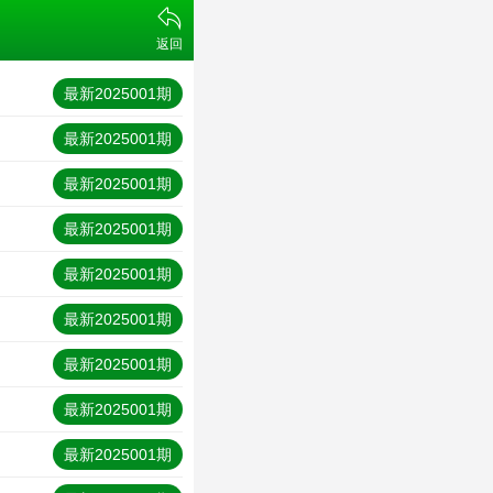
返回
最新
2025001
期
最新
2025001
期
最新
2025001
期
最新
2025001
期
最新
2025001
期
最新
2025001
期
最新
2025001
期
最新
2025001
期
最新
2025001
期