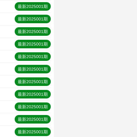
最新
2025001
期
最新
2025001
期
最新
2025001
期
最新
2025001
期
最新
2025001
期
最新
2025001
期
最新
2025001
期
最新
2025001
期
最新
2025001
期
最新
2025001
期
最新
2025001
期