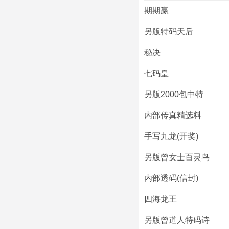
期期赢
另版特码天后
秘决
七码皇
另版2000包中特
内部传真精选料
手写九龙(开奖)
另版曾女士百灵鸟
内部透码(信封)
四海龙王
另版曾道人特码诗