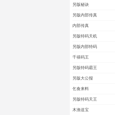
另版秘诀
另版内部传真
内部传真
另版特码天机
另版内部特码
千禧码王
另版特码霸王
另版大公报
乞食来料
另版特码天王
木渔送宝