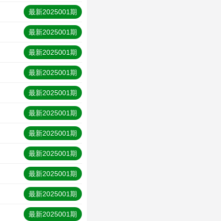
最新
2025001
期
最新
2025001
期
最新
2025001
期
最新
2025001
期
最新
2025001
期
最新
2025001
期
最新
2025001
期
最新
2025001
期
最新
2025001
期
最新
2025001
期
最新
2025001
期