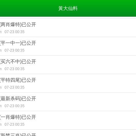
黃大仙料
网(两肖爆特)已公开
m
07-23 00:35
网(平一中一)已公开
m
07-23 00:35
网(买六不中)已公开
m
07-23 00:35
网(平特四尾)已公开
m
07-23 00:35
网(最新杀码)已公开
m
07-23 00:35
网(一肖爆特)已公开
m
07-23 00:35
网(新禁三肖)已公开