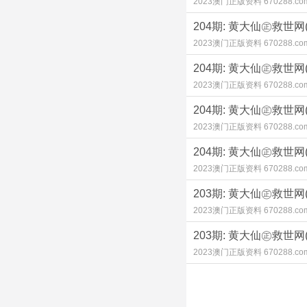
2023澳门正版资料 670288.co
204期: 黄大仙㊣救世
2023澳门正版资料 670288.co
204期: 黄大仙㊣救世
2023澳门正版资料 670288.co
204期: 黄大仙㊣救世
2023澳门正版资料 670288.co
204期: 黄大仙㊣救世
2023澳门正版资料 670288.co
203期: 黄大仙㊣救世
2023澳门正版资料 670288.co
203期: 黄大仙㊣救世
2023澳门正版资料 670288.co