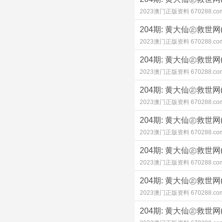
2023澳门正版资料 670288.co
204期: 黄大仙㊣救世
2023澳门正版资料 670288.co
204期: 黄大仙㊣救世
2023澳门正版资料 670288.co
204期: 黄大仙㊣救世
2023澳门正版资料 670288.co
204期: 黄大仙㊣救世
2023澳门正版资料 670288.co
204期: 黄大仙㊣救世
2023澳门正版资料 670288.co
204期: 黄大仙㊣救世
2023澳门正版资料 670288.co
204期: 黄大仙㊣救世