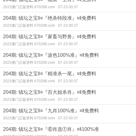
2023澳门正版资料 670288.com
07-23 00:37
204期: 镇坛之宝‖≡『绝杀特段准』≡‖免费料
2023澳门正版资料 670288.com
07-23 00:37
204期: 镇坛之宝‖≡『家畜与野兽』≡‖免费料
2023澳门正版资料 670288.com
07-23 00:37
204期: 镇坛之宝‖≡『波色100%准』≡‖免费料
2023澳门正版资料 670288.com
07-23 00:37
204期: 镇坛之宝‖≡『精准杀一尾』≡‖免费料
2023澳门正版资料 670288.com
07-23 00:37
204期: 镇坛之宝‖≡『百大姐杀肖』≡‖免费料
2023澳门正版资料 670288.com
07-23 00:37
204期: 镇坛之宝‖≡『九肖100%准』≡‖免费料
2023澳门正版资料 670288.com
07-23 00:37
204期: 镇坛之宝‖≡『⑥肖选①肖』≡‖100%准