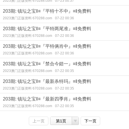
2023澳门正版资料 670288.com
07-23 00:37
203期: 镇坛之宝‖≡『平特十不中』≡‖免费料
2023澳门正版资料 670288.com
07-22 00:36
203期: 镇坛之宝‖≡『平特两尾准』≡‖免费料
2023澳门正版资料 670288.com
07-22 00:36
203期: 镇坛之宝‖≡『平特俩肖中』≡‖免费料
2023澳门正版资料 670288.com
07-22 00:36
203期: 镇坛之宝‖≡『禁合今錯一』≡‖免费料
2023澳门正版资料 670288.com
07-22 00:35
203期: 镇坛之宝‖≡『最新杀特玛』≡‖免费料
2023澳门正版资料 670288.com
07-22 00:35
203期: 镇坛之宝‖≡『最新四季肖』≡‖免费料
2023澳门正版资料 670288.com
07-22 00:35
上一页
第1页
下一页