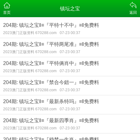
镇坛之宝
首页
返回
204期: 镇坛之宝‖≡『平特十不中』≡‖免费料
2023澳门正版资料 670288.com
07-23 00:37
204期: 镇坛之宝‖≡『平特两尾准』≡‖免费料
2023澳门正版资料 670288.com
07-23 00:37
204期: 镇坛之宝‖≡『平特俩肖中』≡‖免费料
2023澳门正版资料 670288.com
07-23 00:37
204期: 镇坛之宝‖≡『禁合今錯一』≡‖免费料
2023澳门正版资料 670288.com
07-23 00:37
204期: 镇坛之宝‖≡『最新杀特玛』≡‖免费料
2023澳门正版资料 670288.com
07-23 00:37
204期: 镇坛之宝‖≡『最新四季肖』≡‖免费料
2023澳门正版资料 670288.com
07-23 00:37
204期: 镇坛之宝‖≡『稳禁一生肖』≡‖免费料