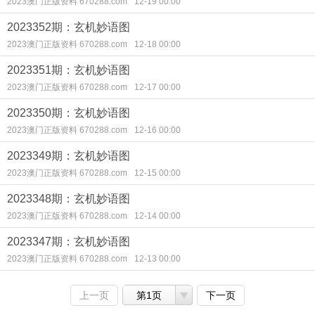
2023澳门正版资料 670288.com
12-19 00:00
2023352期：玄机妙语图
2023澳门正版资料 670288.com
12-18 00:00
2023351期：玄机妙语图
2023澳门正版资料 670288.com
12-17 00:00
2023350期：玄机妙语图
2023澳门正版资料 670288.com
12-16 00:00
2023349期：玄机妙语图
2023澳门正版资料 670288.com
12-15 00:00
2023348期：玄机妙语图
2023澳门正版资料 670288.com
12-14 00:00
2023347期：玄机妙语图
2023澳门正版资料 670288.com
12-13 00:00
上一页
第1页
下一页