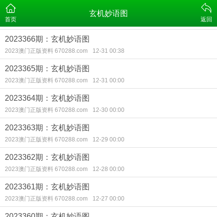
玄机妙语图
首页
返回
2023366期：玄机妙语图
2023澳门正版资料 670288.com
12-31 00:38
2023365期：玄机妙语图
2023澳门正版资料 670288.com
12-31 00:00
2023364期：玄机妙语图
2023澳门正版资料 670288.com
12-30 00:00
2023363期：玄机妙语图
2023澳门正版资料 670288.com
12-29 00:00
2023362期：玄机妙语图
2023澳门正版资料 670288.com
12-28 00:00
2023361期：玄机妙语图
2023澳门正版资料 670288.com
12-27 00:00
2023360期：玄机妙语图