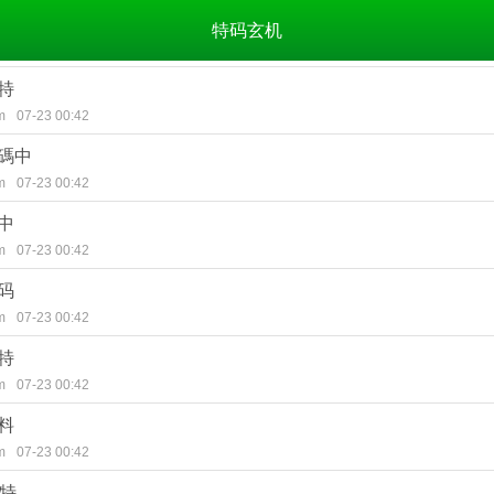
特码玄机
仲特
m
07-23 00:42
二碼中
m
07-23 00:42
肖中
m
07-23 00:42
平码
m
07-23 00:42
仲特
m
07-23 00:42
碼料
m
07-23 00:42
仲特