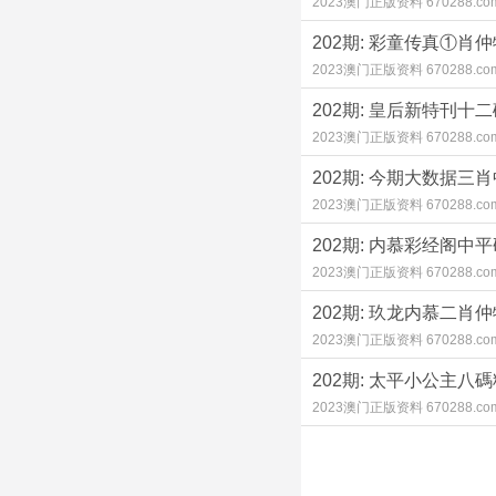
2023澳门正版资料 670288.co
202期: 彩童传真①肖
2023澳门正版资料 670288.co
202期: 皇后新特刊十
2023澳门正版资料 670288.co
202期: 今期大数据三
2023澳门正版资料 670288.co
202期: 内慕彩经阁中
2023澳门正版资料 670288.co
202期: 玖龙内慕二肖
2023澳门正版资料 670288.co
202期: 太平小公主八
2023澳门正版资料 670288.co