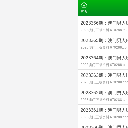
首页
2023366期：澳门男人
2023澳门正版资料 670288.co
2023365期：澳门男人
2023澳门正版资料 670288.co
2023364期：澳门男人
2023澳门正版资料 670288.co
2023363期：澳门男人
2023澳门正版资料 670288.co
2023362期：澳门男人
2023澳门正版资料 670288.co
2023361期：澳门男人
2023澳门正版资料 670288.co
2023360期：澳门男人