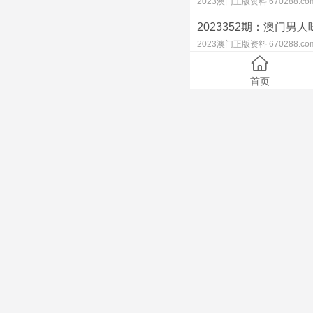
2023澳门正版资料 670288.co
2023352期：澳门男人
2023澳门正版资料 670288.co
2023351期：澳门男人
首页
2023澳门正版资料 670288.co
2023350期：澳门男人
2023澳门正版资料 670288.co
2023349期：澳门男人
2023澳门正版资料 670288.co
2023348期：澳门男人
2023澳门正版资料 670288.co
2023347期：澳门男人
2023澳门正版资料 670288.co