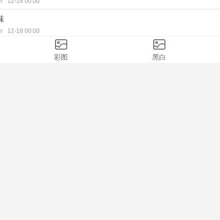
m
12-19 00:00
味
m
12-18 00:00
味
彩图
黑白
m
12-17 00:00
味
m
12-16 00:00
味
m
12-15 00:00
味
m
12-14 00:00
味
m
12-13 00:00
上一页
第1页
下一页