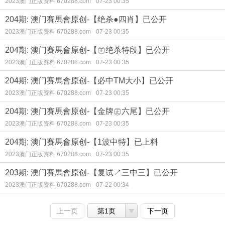
2023澳门正版资料 670288.com
07-23 00:35
204期: 澳门賽馬會原创-【绝杀●四肖】已公开
2023澳门正版资料 670288.com
07-23 00:35
204期: 澳门賽馬會原创-【㊣绝杀特段】已公开
2023澳门正版资料 670288.com
07-23 00:35
204期: 澳门賽馬會原创-【必中TM大小】已公开
2023澳门正版资料 670288.com
07-23 00:35
204期: 澳门賽馬會原创-【金牌㊣六尾】已公开
2023澳门正版资料 670288.com
07-23 00:35
204期: 澳门賽馬會原创-【1波中特】已上料
2023澳门正版资料 670288.com
07-23 00:35
203期: 澳门賽馬會原创-【复试↗三中三】已公开
2023澳门正版资料 670288.com
07-22 00:34
上一页
第1页
下一页