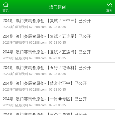
澳门原创
首页
返回
204期: 澳门賽馬會原创-【复试↗三中三】已公开
2023澳门正版资料 670288.com
07-23 00:35
204期: 澳门賽馬會原创-【复试↗五连尾】已公开
2023澳门正版资料 670288.com
07-23 00:35
204期: 澳门賽馬會原创-【复试↗五连肖】已公开
2023澳门正版资料 670288.com
07-23 00:35
204期: 澳门賽馬會原创-【五行↗绝杀料】已公开
2023澳门正版资料 670288.com
07-23 00:35
204期: 澳门賽馬會原创-【曾道七不中】已公开
2023澳门正版资料 670288.com
07-23 00:35
204期: 澳门賽馬會原创-【一肖◆专区】已公开
2023澳门正版资料 670288.com
07-23 00:35
204期: 澳门賽馬會原创-【三个半单双】已公开