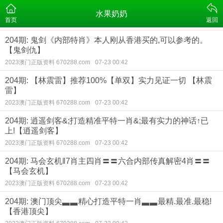
水果奶奶
首页
返回
204期: 鬼剑《内部特肖》本人刚从香港买的,可以参考的。
【鬼剑仇】
2023澳门正版资料 670288.com
07-23 00:42
204期: 【林震雷】推荐100%【单双】实力见证一切 【林震
雷】
2023澳门正版资料 670288.com
07-23 00:42
204期: 逍遥剑客&;打造精准平特一肖&;最有实力的神话↑已
上!【逍遥剑客】
2023澳门正版资料 670288.com
07-23 00:42
204期: 马会玄机‖7肖主四肖〓〓六合内部传真解密4肖〓〓
【马会玄机】
2023澳门正版资料 670288.com
07-23 00:42
204期: 澳门顶尖▃▃精心打造平特一肖▃▃最精.最准.最稳!
【香港顶尖】