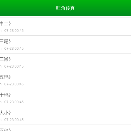
旺角传真
二中二》
m
07-23 00:45
特三尾》
m
07-23 00:45
特三肖》
m
07-23 00:45
仲五玛》
m
07-23 00:45
牌十玛》
m
07-23 00:45
测大小》
m
07-23 00:45
牌五俏》