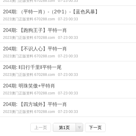
2023澳门正版资料 670288.com
07-23 00:33
204期: （平特一肖）-（2中1）-【蓝色风暴】
2023澳门正版资料 670288.com
07-23 00:33
204期: 【跑狗王子】平特一肖
2023澳门正版资料 670288.com
07-23 00:33
204期: 【不识人心】平特一肖
2023澳门正版资料 670288.com
07-23 00:33
204期: ‖日行千里‖平特一尾
2023澳门正版资料 670288.com
07-23 00:33
204期: 明珠笑傲+平特肖
2023澳门正版资料 670288.com
07-23 00:33
204期: 【四方城外】平特一肖
2023澳门正版资料 670288.com
07-23 00:33
上一页
第1页
下一页