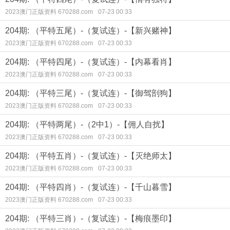
2023澳门正版资料 670288.com
07-23 00:33
204期: （平特五尾）-（复试连）-【新兴赌神】
2023澳门正版资料 670288.com
07-23 00:33
204期: （平特四尾）-（复试连）-【内幕看肖】
2023澳门正版资料 670288.com
07-23 00:33
204期: （平特三尾）-（复试连）-【御驾剖狗】
2023澳门正版资料 670288.com
07-23 00:33
204期: （平特两尾）-（2中1）-【佣人自扰】
2023澳门正版资料 670288.com
07-23 00:33
204期: （平特五肖）-（复试连）-【灭绝师太】
2023澳门正版资料 670288.com
07-23 00:33
204期: （平特四肖）-（复试连）-【千山暮雪】
2023澳门正版资料 670288.com
07-23 00:33
204期: （平特三肖）-（复试连）-【梅痕墨印】