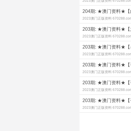
2023澳门正版资料 670288.co
204期: ★澳门资料★
2023澳门正版资料 670288.co
203期: ★澳门资料★
2023澳门正版资料 670288.co
203期: ★澳门资料★
2023澳门正版资料 670288.co
203期: ★澳门资料★
2023澳门正版资料 670288.co
203期: ★澳门资料★
2023澳门正版资料 670288.co
203期: ★澳门资料★
2023澳门正版资料 670288.co