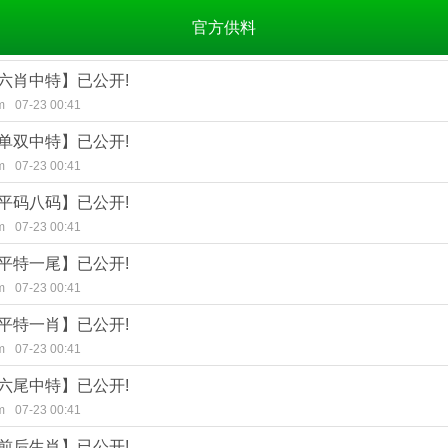
官方供料
【六肖中特】已公开!
m
07-23 00:41
【单双中特】已公开!
m
07-23 00:41
【平码八码】已公开!
m
07-23 00:41
【平特一尾】已公开!
m
07-23 00:41
【平特一肖】已公开!
m
07-23 00:41
【六尾中特】已公开!
m
07-23 00:41
【前后生肖】已公开!