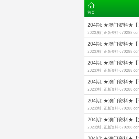
首页
204期: ★澳门资料★
2023澳门正版资料 670288.co
204期: ★澳门资料★
2023澳门正版资料 670288.co
204期: ★澳门资料★
2023澳门正版资料 670288.co
204期: ★澳门资料★
2023澳门正版资料 670288.co
204期: ★澳门资料★
2023澳门正版资料 670288.co
204期: ★澳门资料★
2023澳门正版资料 670288.co
204期: ★澳门资料★