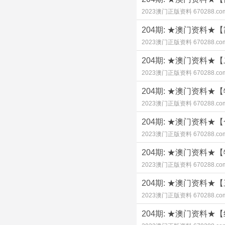
2023澳门正版资料 670288.co
204期: ★澳门资料★
2023澳门正版资料 670288.co
204期: ★澳门资料★
2023澳门正版资料 670288.co
204期: ★澳门资料★
2023澳门正版资料 670288.co
204期: ★澳门资料★
2023澳门正版资料 670288.co
204期: ★澳门资料★
2023澳门正版资料 670288.co
204期: ★澳门资料★
2023澳门正版资料 670288.co
204期: ★澳门资料★