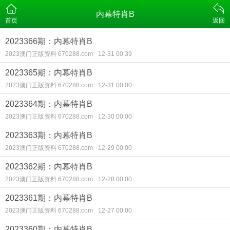
内幕特肖B
首页
返回
2023366期：内幕特肖B
2023澳门正版资料 670288.com
12-31 00:39
2023365期：内幕特肖B
2023澳门正版资料 670288.com
12-31 00:00
2023364期：内幕特肖B
2023澳门正版资料 670288.com
12-30 00:00
2023363期：内幕特肖B
2023澳门正版资料 670288.com
12-29 00:00
2023362期：内幕特肖B
2023澳门正版资料 670288.com
12-28 00:00
2023361期：内幕特肖B
2023澳门正版资料 670288.com
12-27 00:00
2023360期：内幕特肖B