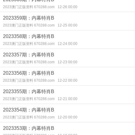
2023澳门正版资料 670288.com
12-26 00:00
2023359期：内幕特肖B
2023澳门正版资料 670288.com
12-25 00:00
2023358期：内幕特肖B
2023澳门正版资料 670288.com
12-24 00:00
2023357期：内幕特肖B
2023澳门正版资料 670288.com
12-23 00:00
2023356期：内幕特肖B
2023澳门正版资料 670288.com
12-22 00:00
2023355期：内幕特肖B
2023澳门正版资料 670288.com
12-21 00:00
2023354期：内幕特肖B
2023澳门正版资料 670288.com
12-20 00:00
2023353期：内幕特肖B