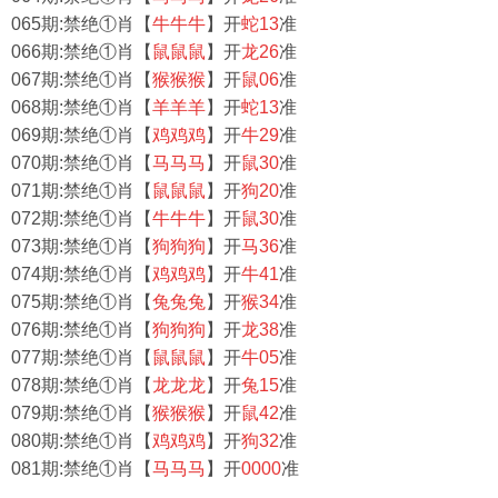
065期:禁绝①肖【
牛牛牛
】开
蛇13
准
066期:禁绝①肖【
鼠鼠鼠
】开
龙26
准
067期:禁绝①肖【
猴猴猴
】开
鼠06
准
068期:禁绝①肖【
羊羊羊
】开
蛇13
准
069期:禁绝①肖【
鸡鸡鸡
】开
牛29
准
070期:禁绝①肖【
马马马
】开
鼠30
准
071期:禁绝①肖【
鼠鼠鼠
】开
狗20
准
072期:禁绝①肖【
牛牛牛
】开
鼠30
准
073期:禁绝①肖【
狗狗狗
】开
马36
准
074期:禁绝①肖【
鸡鸡鸡
】开
牛41
准
075期:禁绝①肖【
兔兔兔
】开
猴34
准
076期:禁绝①肖【
狗狗狗
】开
龙38
准
077期:禁绝①肖【
鼠鼠鼠
】开
牛05
准
078期:禁绝①肖【
龙龙龙
】开
兔15
准
079期:禁绝①肖【
猴猴猴
】开
鼠42
准
080期:禁绝①肖【
鸡鸡鸡
】开
狗32
准
081期:禁绝①肖【
马马马
】开
0000
准