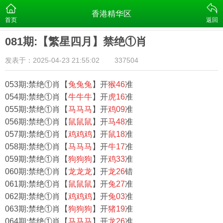
香港精华区
首页
返回
081期:【繁星四月】禁绝①肖
发表于：2025-04-23 21:55:02
337504
053期:禁绝①肖【
兔兔兔
】开
猴46
准
054期:禁绝①肖【
牛牛牛
】开
虎16
准
055期:禁绝①肖【
马马马
】开
鸡09
准
056期:禁绝①肖【
鼠鼠鼠
】开
马48
准
057期:禁绝①肖【
鸡鸡鸡
】开
鼠18
准
058期:禁绝①肖【
马马马
】开
牛17
准
059期:禁绝①肖【
狗狗狗
】开
鸡33
准
060期:禁绝①肖【
龙龙龙
】开
龙26
错
061期:禁绝①肖【
鼠鼠鼠
】开
兔27
准
062期:禁绝①肖【
鸡鸡鸡
】开
兔03
准
063期:禁绝①肖【
狗狗狗
】开
猪19
准
064期:禁绝①肖【
马马马
】开
龙26
准