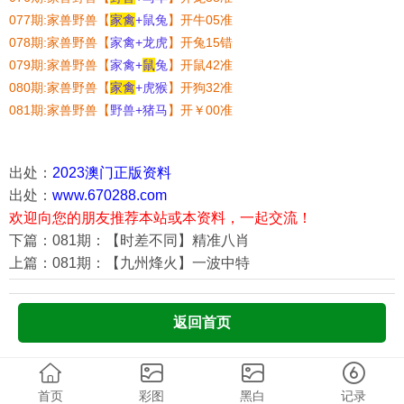
077期:家兽野兽【
家禽
+鼠兔
】开牛05准
078期:家兽野兽【
家禽+龙虎
】开兔15错
079期:家兽野兽【
家禽+
鼠
兔
】开鼠42准
080期:家兽野兽【
家禽
+虎猴
】开狗32准
081期:家兽野兽【
野兽+猪马
】开￥00准
出处：
2023澳门正版资料
出处：
www.670288.com
欢迎向您的朋友推荐本站或本资料，一起交流！
下篇：081期：【时差不同】精准八肖
上篇：081期：【九州烽火】一波中特
返回首页
首页
彩图
黑白
记录