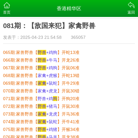
香港精华区
首页
返回
081期：【敌国来犯】家禽野兽
发表于：2025-04-23 21:54:58
365057
065期:家兽野兽【
野兽
+鸡狗
】开蛇13准
066期:家兽野兽【
野兽
+牛马
】开龙26准
067期:家兽野兽【
野兽
+鸡狗
】开鼠06准
068期:家兽野兽【
家禽+虎猴
】开蛇13错
069期:家兽野兽【
家禽
+鼠蛇
】开牛29准
070期:家兽野兽【
家禽+虎龙
】开鼠30错
071期:家兽野兽【
野兽+鸡
狗
】开狗20准
072期:家兽野兽【
野兽
+猪马
】开鼠30准
073期:家兽野兽【
家禽
+龙虎
】开马36准
074期:家兽野兽【
家禽
+鼠蛇
】开牛41准
075期:家兽野兽【
野兽
+鸡猪
】开猴34准
076期:家兽野兽【
野兽
+马羊
】开龙38准