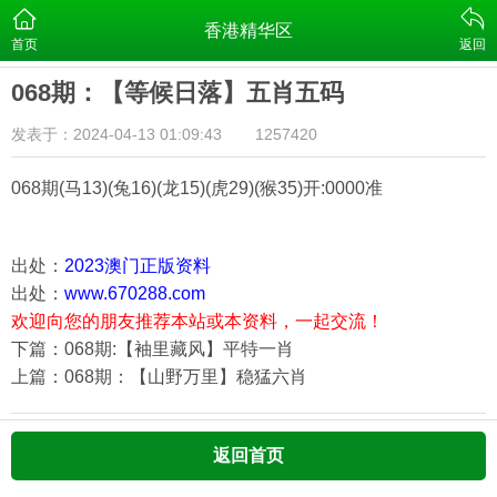
香港精华区
首页
返回
068期：【等候日落】五肖五码
发表于：2024-04-13 01:09:43
1257420
068期
(马13)(兔16)(龙15)(虎29)(猴35)
开:0000准
出处：
2023澳门正版资料
出处：
www.670288.com
欢迎向您的朋友推荐本站或本资料，一起交流！
下篇：068期:【袖里藏风】平特一肖
上篇：068期：【山野万里】稳猛六肖
返回首页