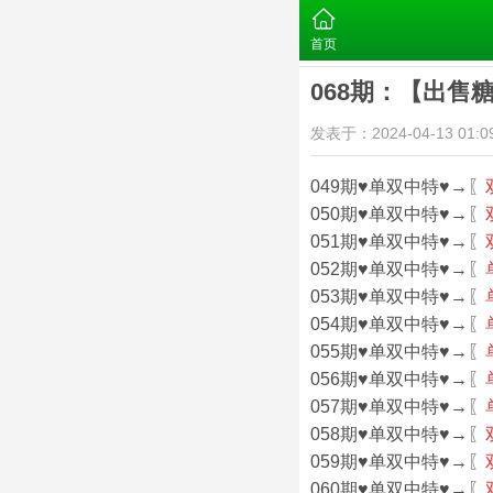
首页
068期：【出售
发表于：2024-04-13 01:09
049期♥单双中特♥→〖
050期♥单双中特♥→〖
051期♥单双中特♥→〖
052期♥单双中特♥→〖
053期♥单双中特♥→〖
054期♥单双中特♥→〖
055期♥单双中特♥→〖
056期♥单双中特♥→〖
057期♥单双中特♥→〖
058期♥单双中特♥→〖
059期♥单双中特♥→〖
060期♥单双中特♥→〖