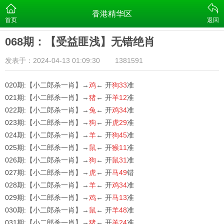
香港精华区
首页
返回
068期：【受益匪浅】无错绝肖
发表于：2024-04-13 01:09:30
1381591
020期:【小二郎杀一肖】→
鸡
← 开
狗33
准
021期:【小二郎杀一肖】→
猪
← 开
羊12
准
022期:【小二郎杀一肖】→
兔
← 开
鸡34
准
023期:【小二郎杀一肖】→
狗
← 开
虎29
准
024期:【小二郎杀一肖】→
羊
← 开
狗45
准
025期:【小二郎杀一肖】→
鼠
← 开
猴11
准
026期:【小二郎杀一肖】→
狗
← 开
鼠31
准
027期:【小二郎杀一肖】→
虎
← 开
马49
错
028期:【小二郎杀一肖】→
羊
← 开
鸡34
准
029期:【小二郎杀一肖】→
鸡
← 开
马13
准
030期:【小二郎杀一肖】→
鼠
← 开
羊48
准
031期:【小二郎杀一肖】→
猪
← 开
羊24
准